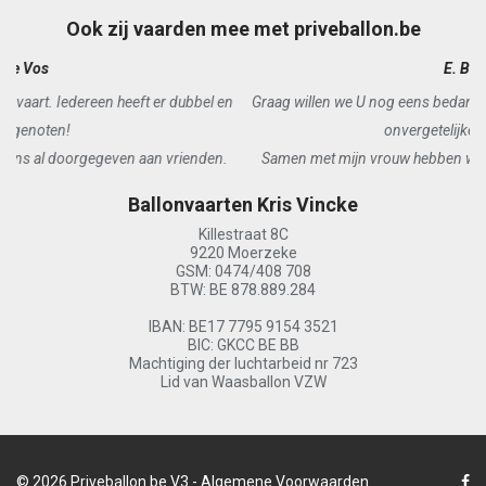
Ook zij vaarden mee met priveballon.be
E. Baele
Graag willen we U nog eens bedanken voor de leuke, spannende en
onvergetelijke ballonvaart.
Samen met mijn vrouw hebben we genoten van een prachtige en
aangename vlucht.
Ballonvaarten Kris Vincke
Killestraat 8C
9220 Moerzeke
GSM: 0474/408 708
BTW: BE 878.889.284
IBAN: BE17 7795 9154 3521
BIC: GKCC BE BB
Machtiging der luchtarbeid nr 723
Lid van Waasballon VZW