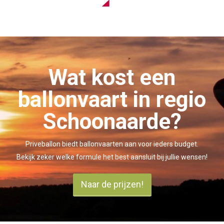
Wat kost een
ballonvaart in regio
Schoonaarde?
Priveballon biedt ballonvaarten aan voor ieders budget.
Bekijk zeker welke formule het best aansluit bij jullie wensen!
Naar de prijzen!