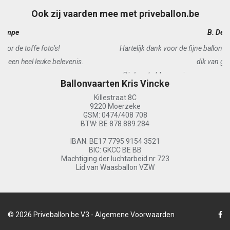
Ook zij vaarden mee met priveballon.be
B. De Vos
Hartelijk dank voor de fijne ballonvaart. Iedereen heeft er dubbel en
dik van genoten!
Bij deze hebben we jouw gegevens al doorgegeven aan vrienden.
Ballonvaarten Kris Vincke
Killestraat 8C
9220 Moerzeke
GSM: 0474/408 708
BTW: BE 878.889.284
IBAN: BE17 7795 9154 3521
BIC: GKCC BE BB
Machtiging der luchtarbeid nr 723
Lid van Waasballon VZW
© 2026
Priveballon.be V3
-
Algemene Voorwaarden