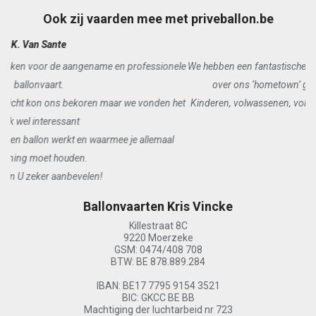
Ook zij vaarden mee met priveballon.be
K. Wettinck
We hebben een fantastische ballon-ervaring gehad! We zijn niet alleen
over ons ‘hometown’ gevlogen, maar zelf boven ons huis.
Kinderen, volwassenen, volgers,… we hebben er allemaal enorm van
genoten.
Ballonvaarten Kris Vincke
Killestraat 8C
9220 Moerzeke
GSM: 0474/408 708
BTW: BE 878.889.284
IBAN: BE17 7795 9154 3521
BIC: GKCC BE BB
Machtiging der luchtarbeid nr 723
Lid van Waasballon VZW