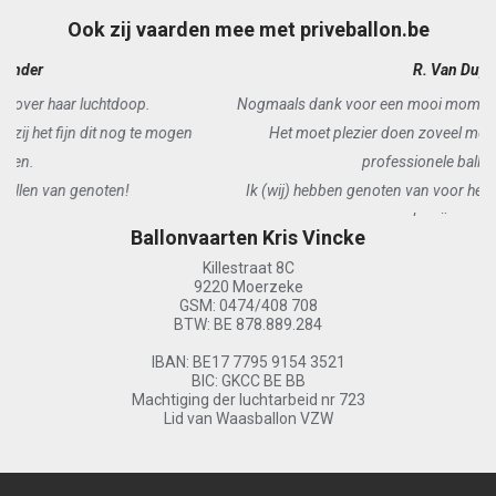
Ook zij vaarden mee met priveballon.be
R. Van Duyse
Nogmaals dank voor een mooi moment, zelfs één van de mooiste!
Het moet plezier doen zoveel mensen gelukkig te zien als
professionele ballonvaarder.
Ik (wij) hebben genoten van voor het opstijgen tot na de landing,
nogmaals mijn oprechte dank!
Ballonvaarten Kris Vincke
Killestraat 8C
9220 Moerzeke
GSM: 0474/408 708
BTW: BE 878.889.284
IBAN: BE17 7795 9154 3521
BIC: GKCC BE BB
Machtiging der luchtarbeid nr 723
Lid van Waasballon VZW