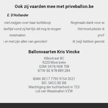
Ook zij vaarden mee met priveballon.be
R. Van Duyse
Nogmaals dank voor een mooi moment, zelfs één van de mooiste!
Het moet plezier doen zoveel mensen gelukkig te zien als
professionele ballonvaarder.
Ik (wij) hebben genoten van voor het opstijgen tot na de landing,
nogmaals mijn oprechte dank!
Ballonvaarten Kris Vincke
Killestraat 8C
9220 Moerzeke
GSM: 0474/408 708
BTW: BE 878.889.284
IBAN: BE17 7795 9154 3521
BIC: GKCC BE BB
Machtiging der luchtarbeid nr 723
Lid van Waasballon VZW