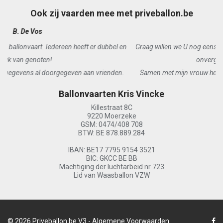
Ook zij vaarden mee met priveballon.be
E. Baele
Graag willen we U nog eens bedanken voor de leuke, spannende en
onvergetelijke ballonvaart.
Samen met mijn vrouw hebben we genoten van een prachtige en
aangename vlucht.
Ballonvaarten Kris Vincke
Killestraat 8C
9220 Moerzeke
GSM: 0474/408 708
BTW: BE 878.889.284
IBAN: BE17 7795 9154 3521
BIC: GKCC BE BB
Machtiging der luchtarbeid nr 723
Lid van Waasballon VZW