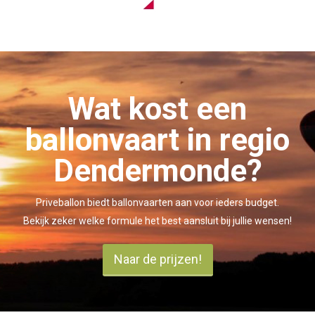
Wat kost een
ballonvaart in regio
Dendermonde?
Priveballon biedt ballonvaarten aan voor ieders budget.
Bekijk zeker welke formule het best aansluit bij jullie wensen!
Naar de prijzen!