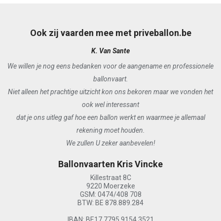
Ook zij vaarden mee met priveballon.be
K. Van Sante
We willen je nog eens bedanken voor de aangename en professionele
We
ballonvaart.
Niet alleen het prachtige uitzicht kon ons bekoren maar we vonden het
K
ook wel interessant
dat je ons uitleg gaf hoe een ballon werkt en waarmee je allemaal
rekening moet houden.
We zullen U zeker aanbevelen!
Ballonvaarten Kris Vincke
Killestraat 8C
9220 Moerzeke
GSM: 0474/408 708
BTW: BE 878.889.284
IBAN: BE17 7795 9154 3521