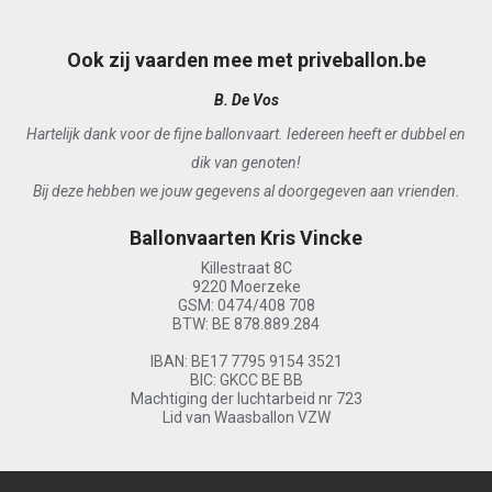
Ook zij vaarden mee met priveballon.be
E. Baele
heeft er dubbel en
Graag willen we U nog eens bedanken voor de leuke, 
onvergetelijke ballonvaart.
en aan vrienden.
Samen met mijn vrouw hebben we genoten van een p
aangename vlucht.
Ballonvaarten Kris Vincke
Killestraat 8C
9220 Moerzeke
GSM: 0474/408 708
BTW: BE 878.889.284
IBAN: BE17 7795 9154 3521
BIC: GKCC BE BB
Machtiging der luchtarbeid nr 723
Lid van Waasballon VZW